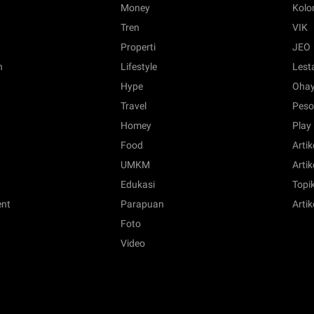
Money
Kol
Tren
VIK
Properti
JEO
n
Lifestyle
Lest
Hype
Ohay
Travel
Peso
Homey
Play
Food
Artik
UMKM
Artik
Edukasi
Topik
ent
Parapuan
Artik
Foto
Video