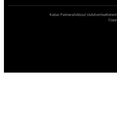
Kabar Palmerah
About Us
Advertise
Keten
Copy