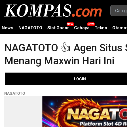
News
NAGATOTO
Slot Gacor
Cahaya
Tekno
Otomot
NAGATOTO 👍 Agen Situs 
Menang Maxwin Hari Ini
LOGIN
NAGATOTO