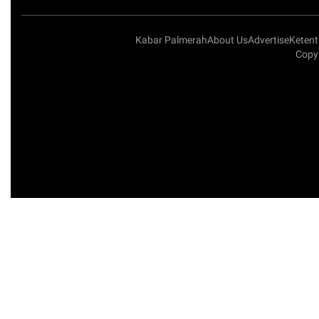
Kabar Palmerah
About Us
Advertise
Keten
Copy