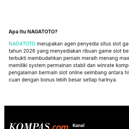
Apa Itu NAGATOTO?
NAGATOTO
merupakan agen penyedia situs slot ga
tahun 2026 yang menyediakan ribuan game slot berk
terbukti membudahkan pemain meraih menang maxwi
memiliki system permainan stabil dan winrate kompe
pengalaman bermain slot online seimbang antara h
cuan dengan bonus lebih besar setiap harinya.
Kanal