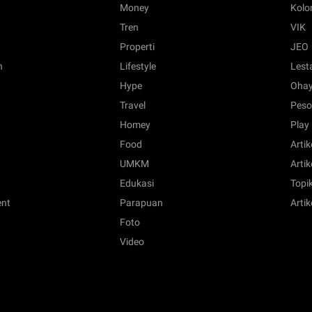
Money
Kol
Tren
VIK
Properti
JEO
n
Lifestyle
Lest
Hype
Ohay
Travel
Peso
Homey
Play
Food
Artik
UMKM
Artik
Edukasi
Topik
ent
Parapuan
Artik
Foto
Video