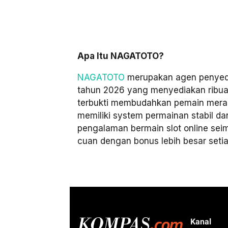
Apa Itu NAGATOTO?
NAGATOTO
merupakan agen penyedia
tahun 2026 yang menyediakan ribuan
terbukti membudahkan pemain merai
memiliki system permainan stabil da
pengalaman bermain slot online sei
cuan dengan bonus lebih besar setia
Kanal