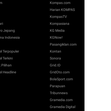
om
Kompas.com
Harian KOMPAS
KompasTV
ari
Kompasiana
o Jepang
KG Media
na Indonesia
KGNow!
Pasangiklan.com
el Terpopuler
Kontan
el Terkini
Sonora
 Pilihan
Grid.ID
el Headline
GridOto.com
BolaSport.com
Parapuan
Tribunnews
Gramedia.com
Gramedia Digital