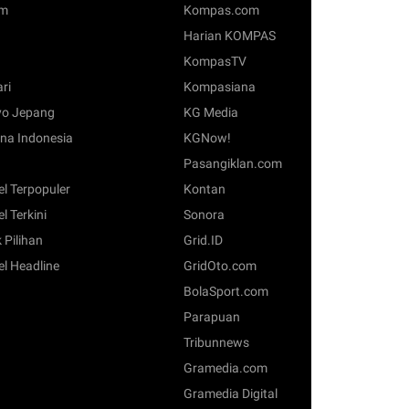
om
Kompas.com
Harian KOMPAS
KompasTV
ari
Kompasiana
o Jepang
KG Media
na Indonesia
KGNow!
Pasangiklan.com
el Terpopuler
Kontan
el Terkini
Sonora
 Pilihan
Grid.ID
el Headline
GridOto.com
BolaSport.com
Parapuan
Tribunnews
Gramedia.com
Gramedia Digital