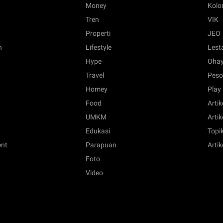
Money
Kol
Tren
VIK
Properti
JEO
n
Lifestyle
Lest
Hype
Ohay
Travel
Peso
Homey
Play
Food
Artik
UMKM
Artik
Edukasi
Topik
ent
Parapuan
Artik
Foto
Video