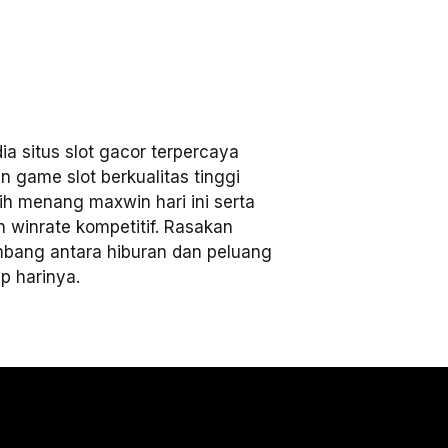
 situs slot gacor terpercaya
 game slot berkualitas tinggi
h menang maxwin hari ini serta
n winrate kompetitif. Rasakan
mbang antara hiburan dan peluang
p harinya.