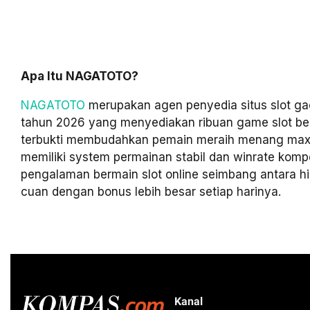
Apa Itu NAGATOTO?
NAGATOTO
merupakan agen penyedia situs slot ga
tahun 2026 yang menyediakan ribuan game slot berk
terbukti membudahkan pemain meraih menang maxwi
memiliki system permainan stabil dan winrate kompe
pengalaman bermain slot online seimbang antara h
cuan dengan bonus lebih besar setiap harinya.
Kanal