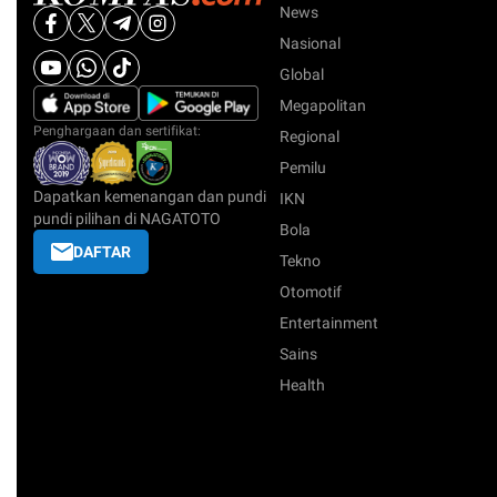
News
Nasional
Global
Megapolitan
Penghargaan dan sertifikat:
Regional
Pemilu
Dapatkan kemenangan dan pundi
IKN
pundi pilihan di NAGATOTO
Bola
DAFTAR
Tekno
Otomotif
Entertainment
Sains
Health