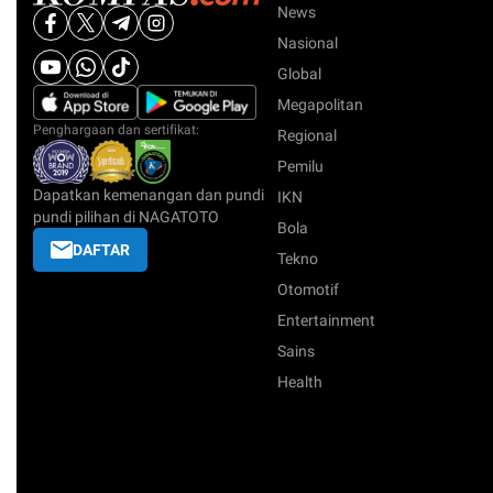
News
Nasional
Global
Megapolitan
Penghargaan dan sertifikat:
Regional
Pemilu
Dapatkan kemenangan dan pundi
IKN
pundi pilihan di NAGATOTO
Bola
DAFTAR
Tekno
Otomotif
Entertainment
Sains
Health