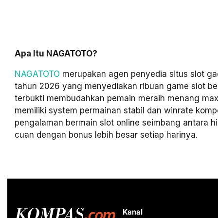
Apa Itu NAGATOTO?
NAGATOTO
merupakan agen penyedia situs slot ga
tahun 2026 yang menyediakan ribuan game slot berk
terbukti membudahkan pemain meraih menang maxwi
memiliki system permainan stabil dan winrate kompe
pengalaman bermain slot online seimbang antara h
cuan dengan bonus lebih besar setiap harinya.
Kanal