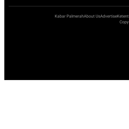
Kabar Palmerah
About Us
Advertise
Keten
Copy