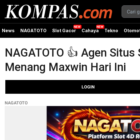
News
NAGATOTO
Slot Gacor
Cahaya
Tekno
Otomot
NAGATOTO 👍 Agen Situs 
Menang Maxwin Hari Ini
LOGIN
NAGATOTO