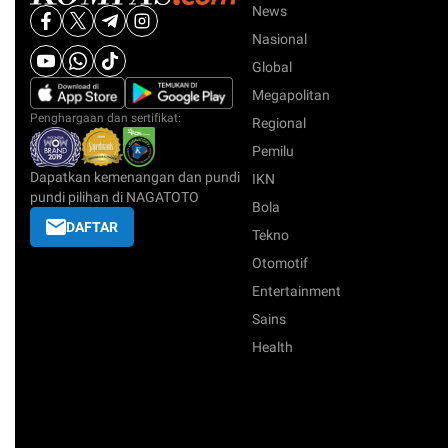
News
Nasional
Global
Megapolitan
Penghargaan dan sertifikat:
Regional
Pemilu
Dapatkan kemenangan dan pundi
IKN
pundi pilihan di NAGATOTO
Bola
DAFTAR
Tekno
Otomotif
Entertainment
Sains
Health