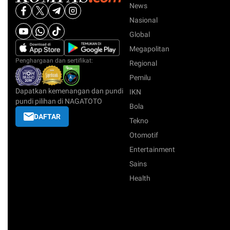
News
Nasional
Global
Megapolitan
Penghargaan dan sertifikat:
Regional
Pemilu
Dapatkan kemenangan dan pundi
IKN
pundi pilihan di NAGATOTO
Bola
DAFTAR
Tekno
Otomotif
Entertainment
Sains
Health