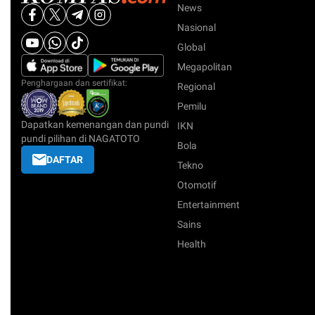
News
Nasional
Global
Megapolitan
Penghargaan dan sertifikat:
Regional
Pemilu
Dapatkan kemenangan dan pundi
IKN
pundi pilihan di NAGATOTO
Bola
DAFTAR
Tekno
Otomotif
Entertainment
Sains
Health