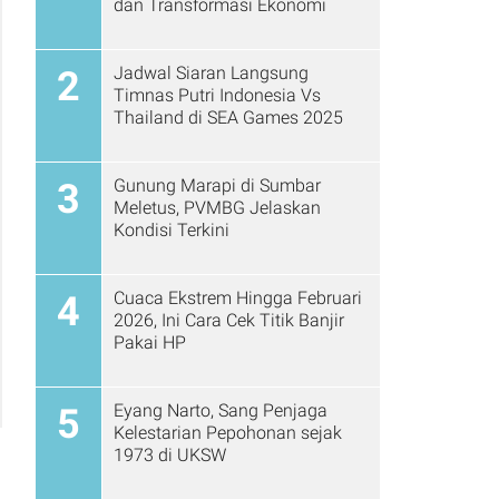
dan Transformasi Ekonomi
Jadwal Siaran Langsung
2
Timnas Putri Indonesia Vs
Thailand di SEA Games 2025
Gunung Marapi di Sumbar
3
Meletus, PVMBG Jelaskan
Kondisi Terkini
Cuaca Ekstrem Hingga Februari
4
2026, Ini Cara Cek Titik Banjir
Pakai HP
Eyang Narto, Sang Penjaga
5
Kelestarian Pepohonan sejak
1973 di UKSW