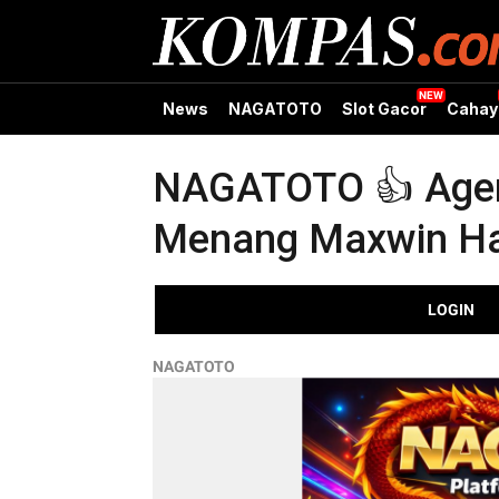
News
NAGATOTO
Slot Gacor
Cahay
NAGATOTO 👍 Agen 
Menang Maxwin Har
LOGIN
NAGATOTO