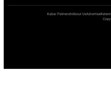
Kabar Palmerah
About Us
Advertise
Keten
Copy