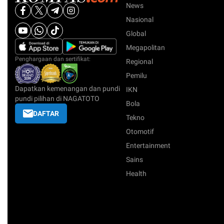
News
Nasional
Global
Megapolitan
Penghargaan dan sertifikat:
Regional
Pemilu
Dapatkan kemenangan dan pundi
IKN
pundi pilihan di NAGATOTO
Bola
DAFTAR
Tekno
Otomotif
Entertainment
Sains
Health