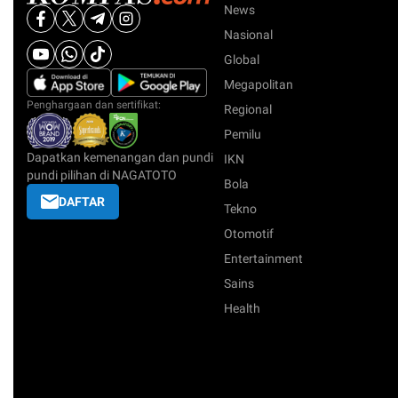
News
Nasional
Global
Megapolitan
Penghargaan dan sertifikat:
Regional
Pemilu
Dapatkan kemenangan dan pundi
IKN
pundi pilihan di NAGATOTO
Bola
DAFTAR
Tekno
Otomotif
Entertainment
Sains
Health