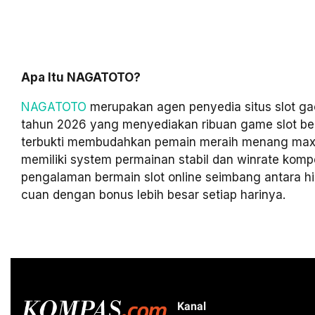
Apa Itu NAGATOTO?
NAGATOTO
merupakan agen penyedia situs slot ga
tahun 2026 yang menyediakan ribuan game slot berk
terbukti membudahkan pemain meraih menang maxwi
memiliki system permainan stabil dan winrate kompe
pengalaman bermain slot online seimbang antara h
cuan dengan bonus lebih besar setiap harinya.
Kanal