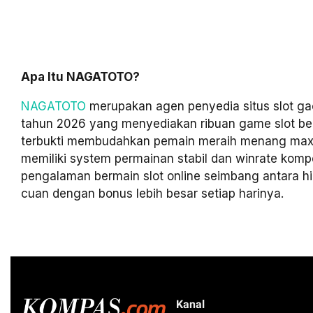
Apa Itu NAGATOTO?
NAGATOTO
merupakan agen penyedia situs slot ga
tahun 2026 yang menyediakan ribuan game slot berk
terbukti membudahkan pemain meraih menang maxwi
memiliki system permainan stabil dan winrate kompe
pengalaman bermain slot online seimbang antara h
cuan dengan bonus lebih besar setiap harinya.
Kanal