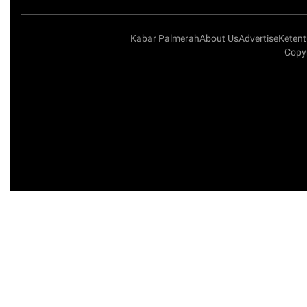
Kabar Palmerah
About Us
Advertise
Keten
Copy