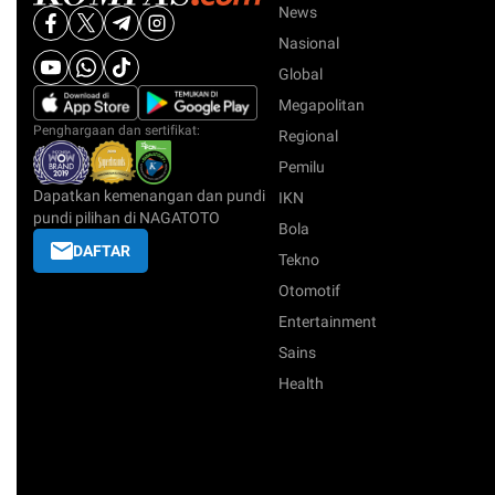
News
Nasional
Global
Megapolitan
Penghargaan dan sertifikat:
Regional
Pemilu
Dapatkan kemenangan dan pundi
IKN
pundi pilihan di NAGATOTO
Bola
DAFTAR
Tekno
Otomotif
Entertainment
Sains
Health