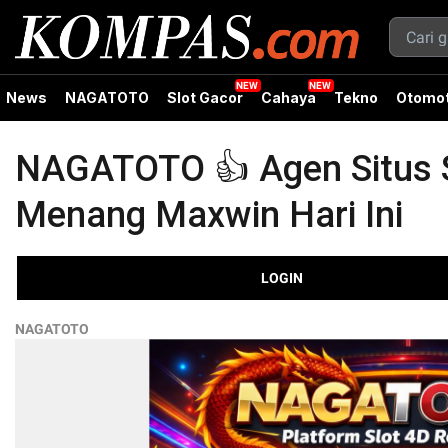
News
NAGATOTO
Slot Gacor
Cahaya
Tekno
Otomot
NAGATOTO 👍 Agen Situs 
Menang Maxwin Hari Ini
LOGIN
NAGATOTO