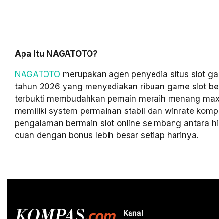
Apa Itu NAGATOTO?
NAGATOTO
merupakan agen penyedia situs slot ga
tahun 2026 yang menyediakan ribuan game slot berk
terbukti membudahkan pemain meraih menang maxwi
memiliki system permainan stabil dan winrate kompe
pengalaman bermain slot online seimbang antara h
cuan dengan bonus lebih besar setiap harinya.
Kanal