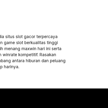
 situs slot gacor terpercaya
 game slot berkualitas tinggi
h menang maxwin hari ini serta
n winrate kompetitif. Rasakan
mbang antara hiburan dan peluang
p harinya.