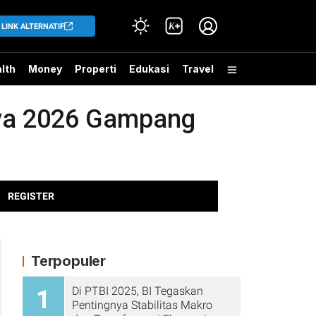
LINK ALTERNATIF
lth
Money
Properti
Edukasi
Travel
aya 2026 Gampang
REGISTER
Terpopuler
Di PTBI 2025, BI Tegaskan
1
Pentingnya Stabilitas Makro