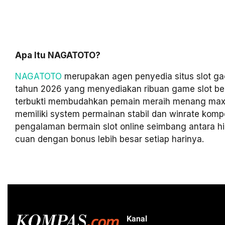
Apa Itu NAGATOTO?
NAGATOTO
merupakan agen penyedia situs slot ga
tahun 2026 yang menyediakan ribuan game slot berk
terbukti membudahkan pemain meraih menang maxwi
memiliki system permainan stabil dan winrate kompe
pengalaman bermain slot online seimbang antara h
cuan dengan bonus lebih besar setiap harinya.
Kanal