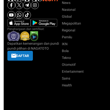
News
Nasional
Global
Megapolitan
Penghargaan dan sertifikat:
Regional
Pemilu
Dapatkan kemenangan dan pundi
IKN
pundi pilihan di NAGATOTO
Bola
DAFTAR
Tekno
Otomotif
Entertainment
Sains
Health