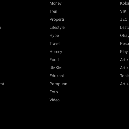
Money
Kol
Tren
VIK
Properti
JEO
n
Lifestyle
Lest
Hype
Ohay
Travel
Peso
Homey
Play
Food
Artik
UMKM
Artik
Edukasi
Topik
ent
Parapuan
Artik
Foto
Video