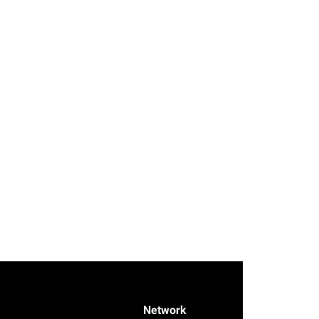
Network