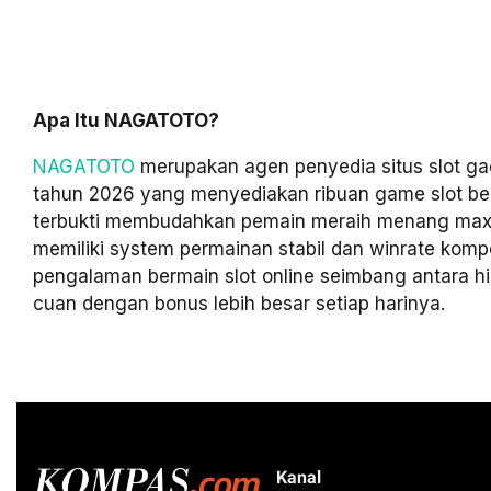
Apa Itu NAGATOTO?
NAGATOTO
merupakan agen penyedia situs slot ga
tahun 2026 yang menyediakan ribuan game slot berk
terbukti membudahkan pemain meraih menang maxwi
memiliki system permainan stabil dan winrate kompe
pengalaman bermain slot online seimbang antara h
cuan dengan bonus lebih besar setiap harinya.
Kanal