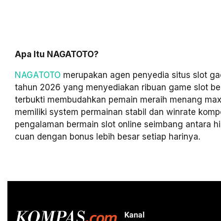
Apa Itu NAGATOTO?
NAGATOTO
merupakan agen penyedia situs slot ga
tahun 2026 yang menyediakan ribuan game slot berk
terbukti membudahkan pemain meraih menang maxwi
memiliki system permainan stabil dan winrate kompe
pengalaman bermain slot online seimbang antara h
cuan dengan bonus lebih besar setiap harinya.
Kanal