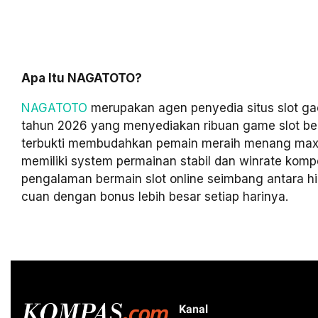
Apa Itu NAGATOTO?
NAGATOTO
merupakan agen penyedia situs slot ga
tahun 2026 yang menyediakan ribuan game slot berk
terbukti membudahkan pemain meraih menang maxwi
memiliki system permainan stabil dan winrate kompe
pengalaman bermain slot online seimbang antara h
cuan dengan bonus lebih besar setiap harinya.
Kanal