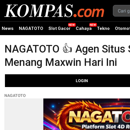
News
NAGATOTO
Slot Gacor
Cahaya
Tekno
Otomot
NAGATOTO 👍 Agen Situs 
Menang Maxwin Hari Ini
LOGIN
NAGATOTO