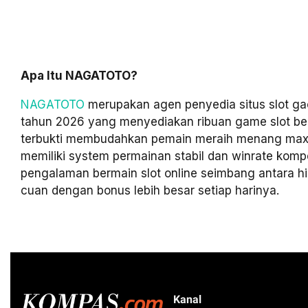
Apa Itu NAGATOTO?
NAGATOTO
merupakan agen penyedia situs slot ga
tahun 2026 yang menyediakan ribuan game slot berk
terbukti membudahkan pemain meraih menang maxwi
memiliki system permainan stabil dan winrate kompe
pengalaman bermain slot online seimbang antara h
cuan dengan bonus lebih besar setiap harinya.
Kanal