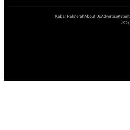
Kabar Palmerah
About Us
Advertise
Keten
Copy