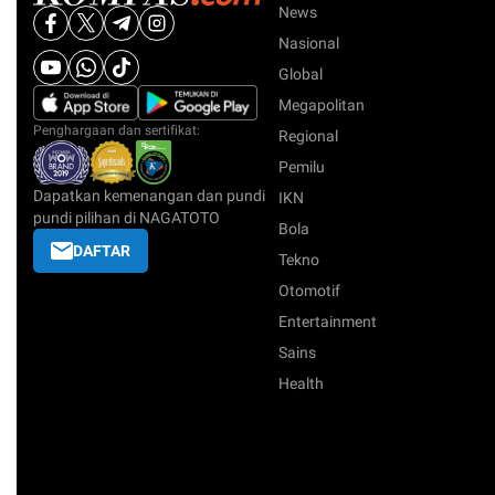
News
Nasional
Global
Megapolitan
Penghargaan dan sertifikat:
Regional
Pemilu
Dapatkan kemenangan dan pundi
IKN
pundi pilihan di NAGATOTO
Bola
DAFTAR
Tekno
Otomotif
Entertainment
Sains
Health