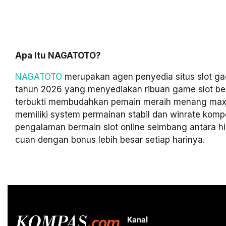
Apa Itu NAGATOTO?
NAGATOTO
merupakan agen penyedia situs slot ga
tahun 2026 yang menyediakan ribuan game slot berk
terbukti membudahkan pemain meraih menang maxwi
memiliki system permainan stabil dan winrate kompe
pengalaman bermain slot online seimbang antara h
cuan dengan bonus lebih besar setiap harinya.
Kanal