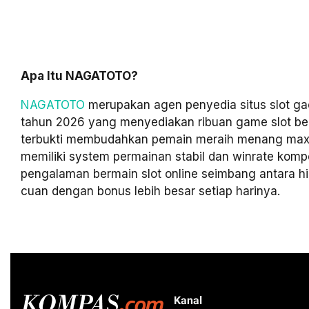
Apa Itu NAGATOTO?
NAGATOTO
merupakan agen penyedia situs slot ga
tahun 2026 yang menyediakan ribuan game slot berk
terbukti membudahkan pemain meraih menang maxwi
memiliki system permainan stabil dan winrate kompe
pengalaman bermain slot online seimbang antara h
cuan dengan bonus lebih besar setiap harinya.
Kanal