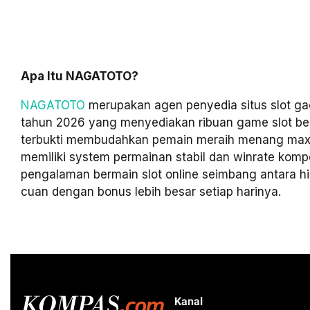
Apa Itu NAGATOTO?
NAGATOTO
merupakan agen penyedia situs slot ga
tahun 2026 yang menyediakan ribuan game slot berk
terbukti membudahkan pemain meraih menang maxwi
memiliki system permainan stabil dan winrate kompe
pengalaman bermain slot online seimbang antara h
cuan dengan bonus lebih besar setiap harinya.
Kanal