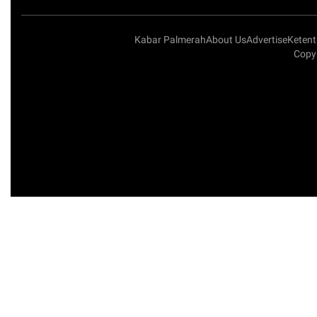
Kabar Palmerah
About Us
Advertise
Keten
Copy