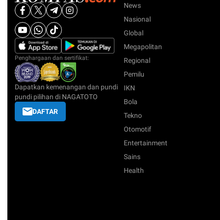
News
Nasional
Global
Megapolitan
Penghargaan dan sertifikat:
Regional
Pemilu
Dapatkan kemenangan dan pundi
IKN
pundi pilihan di NAGATOTO
Bola
DAFTAR
Tekno
Otomotif
Entertainment
Sains
Health