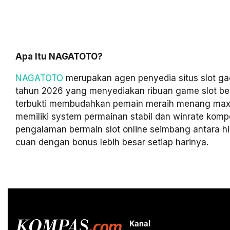
Apa Itu NAGATOTO?
NAGATOTO
merupakan agen penyedia situs slot ga
tahun 2026 yang menyediakan ribuan game slot berk
terbukti membudahkan pemain meraih menang maxwi
memiliki system permainan stabil dan winrate kompe
pengalaman bermain slot online seimbang antara h
cuan dengan bonus lebih besar setiap harinya.
Kanal