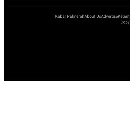
Kabar Palmerah
About Us
Advertise
Keten
Copy