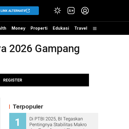
LINK ALTERNATIF
lth
Money
Properti
Edukasi
Travel
aya 2026 Gampang
REGISTER
Terpopuler
Di PTBI 2025, BI Tegaskan
1
Pentingnya Stabilitas Makro