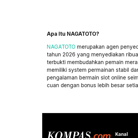
Apa Itu NAGATOTO?
NAGATOTO
merupakan agen penyedia
tahun 2026 yang menyediakan ribuan
terbukti membudahkan pemain merai
memiliki system permainan stabil da
pengalaman bermain slot online sei
cuan dengan bonus lebih besar setia
Kanal