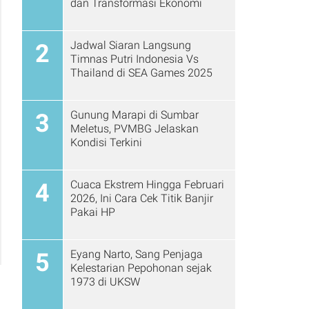
dan Transformasi Ekonomi
Jadwal Siaran Langsung
2
Timnas Putri Indonesia Vs
Thailand di SEA Games 2025
Gunung Marapi di Sumbar
3
Meletus, PVMBG Jelaskan
Kondisi Terkini
Cuaca Ekstrem Hingga Februari
4
2026, Ini Cara Cek Titik Banjir
Pakai HP
Eyang Narto, Sang Penjaga
5
Kelestarian Pepohonan sejak
1973 di UKSW