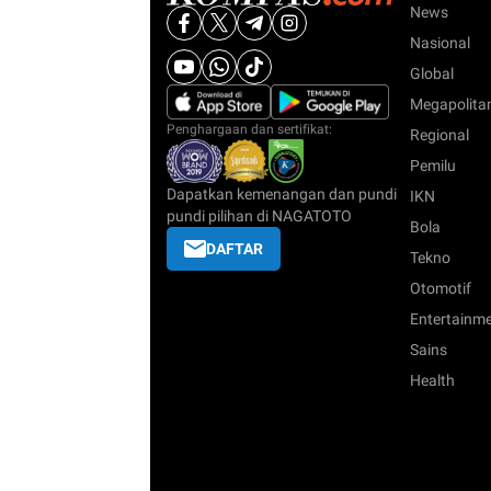
News
Nasional
Global
Megapolita
Penghargaan dan sertifikat:
Regional
Pemilu
Dapatkan kemenangan dan pundi
IKN
pundi pilihan di NAGATOTO
Bola
DAFTAR
Tekno
Otomotif
Entertainm
Sains
Health