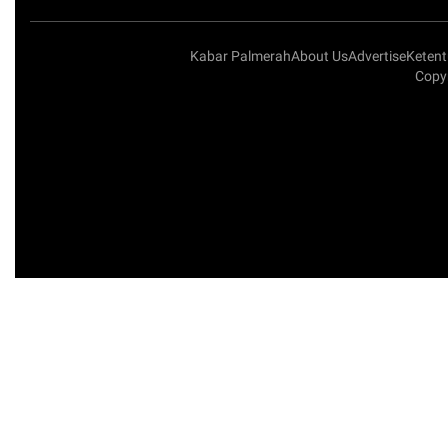
Kabar Palmerah
About Us
Advertise
Keten
Copy