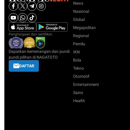
News
Nasional
Global
Megapolitan
Penghargaan dan sertifikat:
Regional
Pemilu
Dapatkan kemenangan dan pundi
IKN
pundi pilihan di NAGATOTO
Bola
DAFTAR
Tekno
Otomotif
Entertainment
Sains
Health