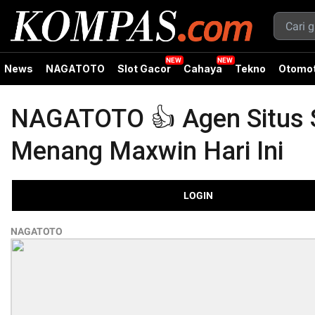
News
NAGATOTO
Slot Gacor
Cahaya
Tekno
Otomot
NAGATOTO 👍 Agen Situs 
Menang Maxwin Hari Ini
LOGIN
NAGATOTO