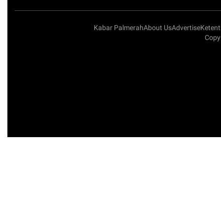
Kabar Palmerah
About Us
Advertise
Keten
Copy