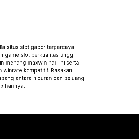
 situs slot gacor terpercaya
 game slot berkualitas tinggi
h menang maxwin hari ini serta
n winrate kompetitif. Rasakan
mbang antara hiburan dan peluang
p harinya.