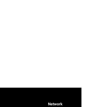
Network