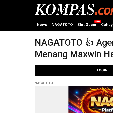
News
NAGATOTO
Slot Gacor
Cahay
NAGATOTO 👍 Agen 
Menang Maxwin Har
LOGIN
NAGATOTO