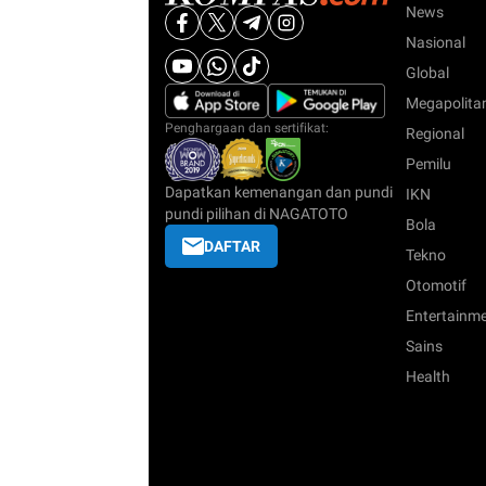
News
Nasional
Global
Megapolita
Penghargaan dan sertifikat:
Regional
Pemilu
Dapatkan kemenangan dan pundi
IKN
pundi pilihan di NAGATOTO
Bola
DAFTAR
Tekno
Otomotif
Entertainm
Sains
Health