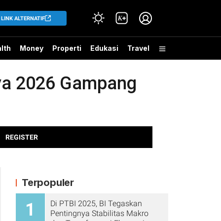
LINK ALTERNATIF
lth
Money
Properti
Edukasi
Travel
aya 2026 Gampang
REGISTER
Terpopuler
Di PTBI 2025, BI Tegaskan
1
Pentingnya Stabilitas Makro