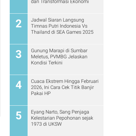
dan Transformasi Ekonomi
Jadwal Siaran Langsung
2
Timnas Putri Indonesia Vs
Thailand di SEA Games 2025
Gunung Marapi di Sumbar
3
Meletus, PVMBG Jelaskan
Kondisi Terkini
Cuaca Ekstrem Hingga Februari
4
2026, Ini Cara Cek Titik Banjir
Pakai HP
Eyang Narto, Sang Penjaga
5
Kelestarian Pepohonan sejak
1973 di UKSW