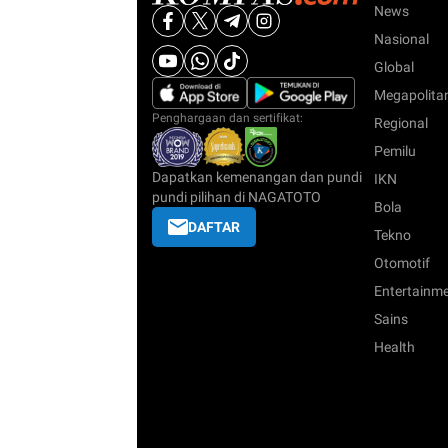
News
Nasional
Global
Megapolita
Penghargaan dan sertifikat:
Regional
Pemilu
Dapatkan kemenangan dan pundi
IKN
pundi pilihan di NAGATOTO
Bola
DAFTAR
Tekno
Otomotif
Entertainm
Sains
Health