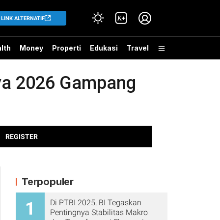
LINK ALTERNATIF
lth
Money
Properti
Edukasi
Travel
aya 2026 Gampang
REGISTER
Terpopuler
Di PTBI 2025, BI Tegaskan
1
Pentingnya Stabilitas Makro