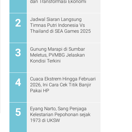
dan Transformasi Ekonomi
Jadwal Siaran Langsung
2
Timnas Putri Indonesia Vs
Thailand di SEA Games 2025
Gunung Marapi di Sumbar
3
Meletus, PVMBG Jelaskan
Kondisi Terkini
Cuaca Ekstrem Hingga Februari
4
2026, Ini Cara Cek Titik Banjir
Pakai HP
Eyang Narto, Sang Penjaga
5
Kelestarian Pepohonan sejak
1973 di UKSW