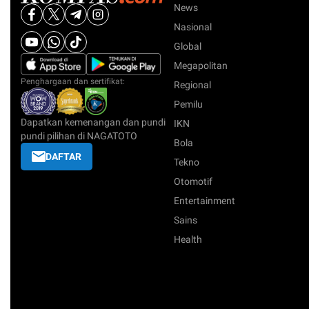
News
Nasional
Global
Megapolitan
Penghargaan dan sertifikat:
Regional
Pemilu
Dapatkan kemenangan dan pundi
IKN
pundi pilihan di NAGATOTO
Bola
DAFTAR
Tekno
Otomotif
Entertainment
Sains
Health