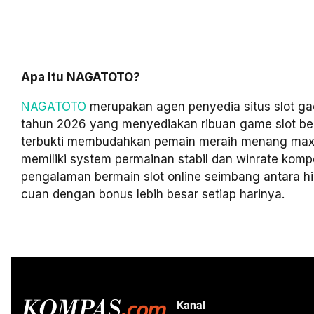
Apa Itu NAGATOTO?
NAGATOTO
merupakan agen penyedia situs slot ga
tahun 2026 yang menyediakan ribuan game slot berk
terbukti membudahkan pemain meraih menang maxwi
memiliki system permainan stabil dan winrate kompe
pengalaman bermain slot online seimbang antara h
cuan dengan bonus lebih besar setiap harinya.
Kanal