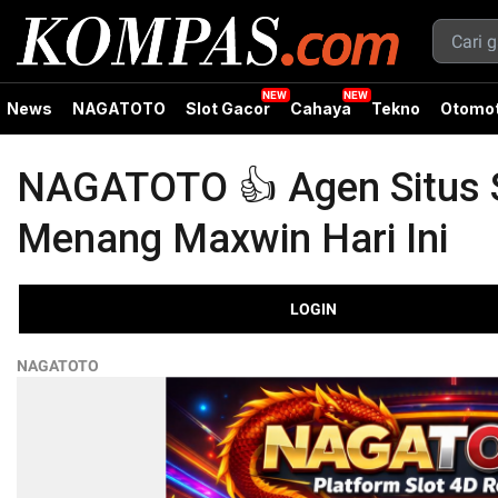
News
NAGATOTO
Slot Gacor
Cahaya
Tekno
Otomot
NAGATOTO 👍 Agen Situs 
Menang Maxwin Hari Ini
LOGIN
NAGATOTO