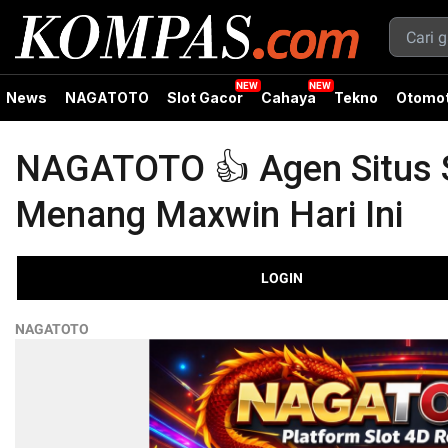
News
NAGATOTO
Slot Gacor
Cahaya
Tekno
Otomot
NAGATOTO 👍 Agen Situs 
Menang Maxwin Hari Ini
LOGIN
NAGATOTO