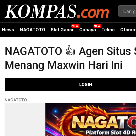
News
NAGATOTO
Slot Gacor
Cahaya
Tekno
Otomot
NAGATOTO 👍 Agen Situs 
Menang Maxwin Hari Ini
LOGIN
NAGATOTO