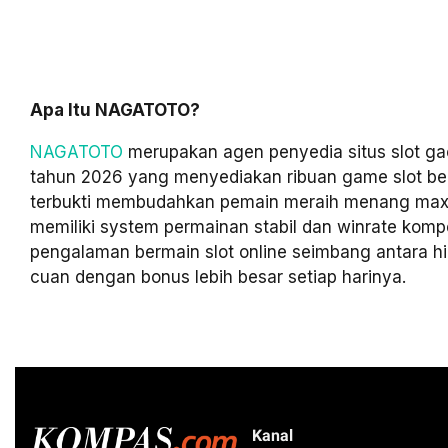
Apa Itu NAGATOTO?
NAGATOTO
merupakan agen penyedia situs slot ga
tahun 2026 yang menyediakan ribuan game slot berk
terbukti membudahkan pemain meraih menang maxwi
memiliki system permainan stabil dan winrate kompe
pengalaman bermain slot online seimbang antara h
cuan dengan bonus lebih besar setiap harinya.
Kanal