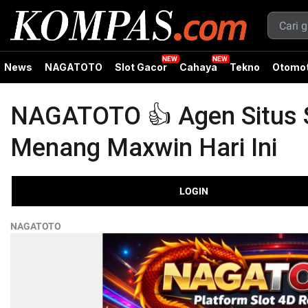
News
NAGATOTO
Slot Gacor
Cahaya
Tekno
Otomot
NAGATOTO 👍 Agen Situs 
Menang Maxwin Hari Ini
LOGIN
NAGATOTO