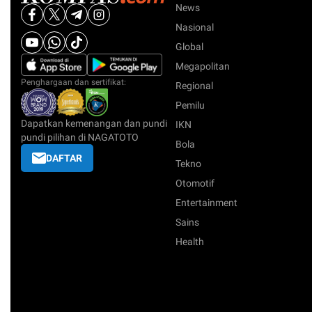
News
Nasional
Global
Megapolitan
Penghargaan dan sertifikat:
Regional
Pemilu
Dapatkan kemenangan dan pundi
IKN
pundi pilihan di NAGATOTO
Bola
DAFTAR
Tekno
Otomotif
Entertainment
Sains
Health